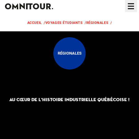
Ouvr
ACCUEIL
/
VOYAGES ÉTUDIANTS
/
RÉGIONALES
/
MAURICIE - 2 
RÉGIONALES
Mauricie - 2 jours
AU CŒUR DE L’HISTOIRE INDUSTRIELLE QUÉBÉCOISE !