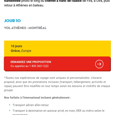
Randonnée
photo le long du
chemin à flanc de falaise
de Fira, à Oira, puis
retour à Athènes en bateau.
JOUR 10
Vol Athènes - Montréal
10 jours
Grèce,
Europe
DEMANDEZ UNE PROPOSITION
Ou appelez au 1 800 363-1222
*Toutes nos expériences de voyage sont uniques et personnalisées. L'horaire
proposé, ainsi que les prestations incluses (transport, hébergement, activités et
repas) peuvent être modifiés en tout temps selon les besoins et intérêts de chaque
groupe.
Nos forfaits à l'international incluent généralement :
Transport aérien aller-retour
Transport à destination en autocar privé, en train, RER ou métro selon le
programme