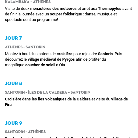
Kalambaka – Athènes
Visite de deux
monastères des météores
et
arrêt aux
Thermopyles
avant
de finir la journée avec un
souper folklorique
: danse, musique et
spectacle sont au programme!
JOUR 7
Athènes - Santorin
Montez à bord d'un bateau de
croisière
pour rejoindre
Santorin
. Puis
découvrez le
village médiéval de Pyrgos
afin de profiter du
magnifique
coucher de soleil
à Oia
JOUR 8
Santorin – Îles de la Caldera – Santorin
Croisière dans les îles volcaniques de la Caldera
et visite du
village de
Fira
JOUR 9
Santorin – Athènes