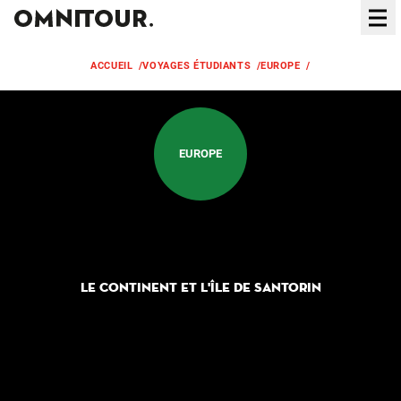
Ouvr
ACCUEIL
/
VOYAGES ÉTUDIANTS
/
EUROPE
/
GRÈCE
EUROPE
Grèce
LE CONTINENT ET L'ÎLE DE SANTORIN