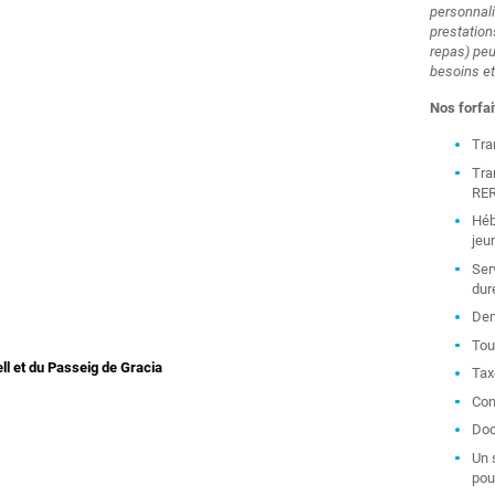
personnali
prestation
repas) peu
besoins et
Nos forfai
Tra
Tra
RER
Héb
jeu
Ser
dur
Dem
Tou
ll et du Passeig de Gracia
Tax
Con
Doc
Un 
pou