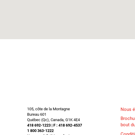
105, côte de la Montagne
Nous é
Bureau 601
Brochur
Québec (Qc), Canada, G1K 4E4
bout d
418 692-1223 | F : 418 692-4537
1 800 363-1222
Condit