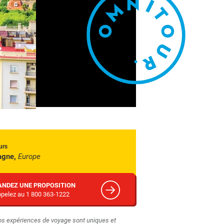
urs
agne,
Europe
NDEZ UNE PROPOSITION
pelez au 1 800 363-1222
os expériences de voyage sont uniques et