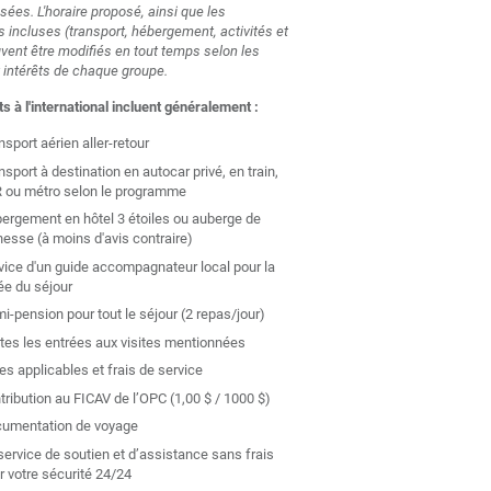
sées. L'horaire proposé, ainsi que les
s incluses (transport, hébergement, activités et
vent être modifiés en tout temps selon les
 intérêts de chaque groupe.
ts à l'international incluent généralement :
nsport aérien aller-retour
nsport à destination en autocar privé, en train,
 ou métro selon le programme
ergement en hôtel 3 étoiles ou auberge de
nesse (à moins d'avis contraire)
vice d'un guide accompagnateur local pour la
ée du séjour
i-pension pour tout le séjour (2 repas/jour)
tes les entrées aux visites mentionnées
es applicables et frais de service
tribution au FICAV de l’OPC (1,00 $ / 1000 $)
umentation de voyage
service de soutien et d’assistance sans frais
r votre sécurité 24/24