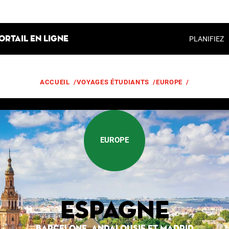
ortail en ligne
PLANIFIEZ
ACCUEIL
/
VOYAGES ÉTUDIANTS
/
EUROPE
/
ESPAGNE
EUROPE
Espagne
BARCELONE, ANDALOUSIE ET MADRID