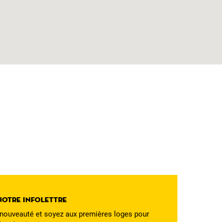
notre infolettre
ouveauté et soyez aux premières loges pour