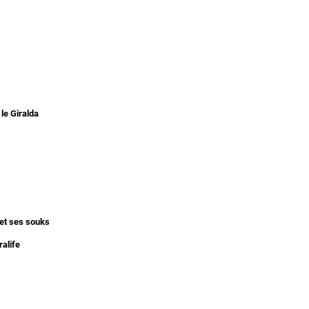
 le Giralda
 et ses souks
ralife