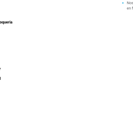
Nos
en 
oqueria
r
d