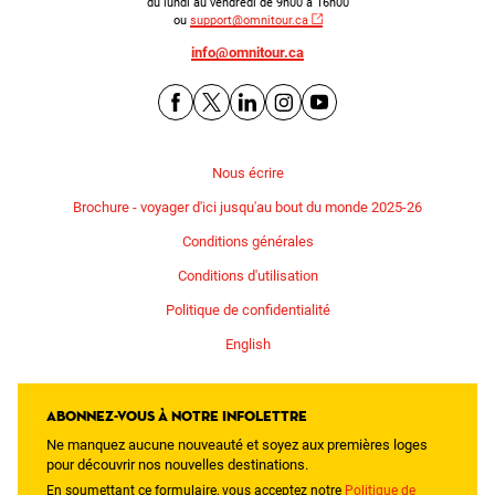
du lundi au vendredi de 9h00 à 16h00
ou
support@omnitour.ca
info@omnitour.ca
Nous écrire
Brochure - voyager d'ici jusqu'au bout du monde 2025-26
Conditions générales
Conditions d'utilisation
Politique de confidentialité
English
Abonnez-vous à notre infolettre
Ne manquez aucune nouveauté et soyez aux premières loges
pour découvrir nos nouvelles destinations.
En soumettant ce formulaire, vous acceptez notre
Politique de