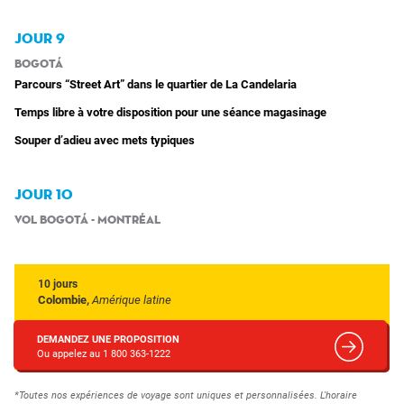
JOUR 9
Bogotá
Parcours “Street Art” dans le quartier de La Candelaria
Temps libre à votre disposition pour une séance magasinage
Souper d’adieu avec mets typiques
JOUR 10
Vol Bogotá - Montréal
10 jours
Colombie,
Amérique latine
DEMANDEZ UNE PROPOSITION
Ou appelez au 1 800 363-1222
*Toutes nos expériences de voyage sont uniques et personnalisées. L'horaire