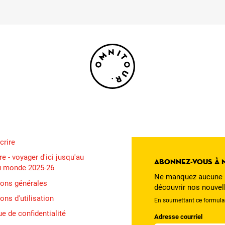
crire
e - voyager d'ici jusqu'au
Abonnez-vous à 
u monde 2025-26
Ne manquez aucune n
ions générales
découvrir nos nouvel
ons d'utilisation
En soumettant ce formulai
ue de confidentialité
Adresse courriel