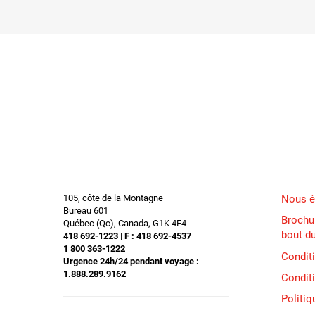
105, côte de la Montagne
Nous é
Bureau 601
Brochur
Québec (Qc), Canada, G1K 4E4
bout d
418 692-1223 | F : 418 692-4537
1 800 363-1222
Condit
Urgence 24h/24 pendant voyage :
1.888.289.9162
Conditi
Politiq