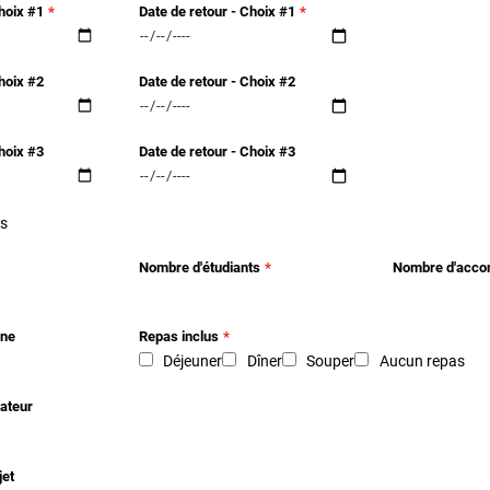
hoix #1
Date de retour - Choix #1
hoix #2
Date de retour - Choix #2
hoix #3
Date de retour - Choix #3
es
Nombre d'étudiants
Nombre d'acco
nne
Repas inclus
Déjeuner
Dîner
Souper
Aucun repas
ateur
jet